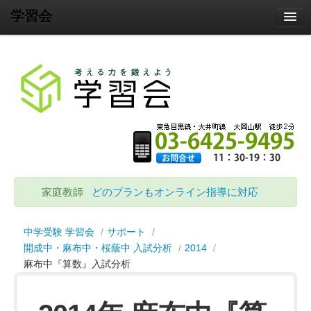
学習会
Home
教室
家庭教師
サポート
塾説明会・各種イベント
会社概要
お問合せ
家庭教師
どのプランもオンライン指導に対応
中学受験 学習会
/
サポート
/
開成中・麻布中・桜蔭中 入試分析
/
2014
/
麻布中『算数』入試分析