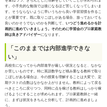
を重ねつつ、きちんとした理解をしていくことが求められま
す。小手先的な勉強では後になるほど苦しくなってしまいま
す。そうならないように早いうちから良い学習習慣を作るこ
とが重要です。既に取りこぼしがある場合、放っておいても
良いのかそうでないのかを判断して、
いつどう進めるかを計
画的に進めていきましょう。そのために学習会のプロ家庭教
師は良きアドバイザー
になります。
「このままでは内部進学できな
い」
高校生になってから内部進学が厳しい状況となると、なかな
か苦しいものです。特に英語数学など積み重なる教科で取り
こぼしがある場合は、今の授業を理解することは大変で、定
期テストの点数はなかなか上がりません。教科によって戻る
べきところに戻りつつ、同時に点を稼げる教科はしっかり稼
げるようにすることが求められます。プロ家庭教師と一緒
に、まずは状況をきちんと分析して、計画的に進めましょ
う。