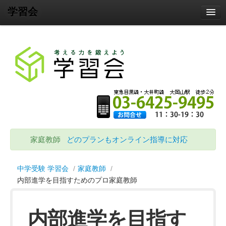
学習会
Home
教室
家庭教師
サポート
塾説明会・各種イベント
会社概要
お問合せ
家庭教師
どのプランもオンライン指導に対応
中学受験 学習会
/
家庭教師
/
内部進学を目指すためのプロ家庭教師
内部進学を目指す